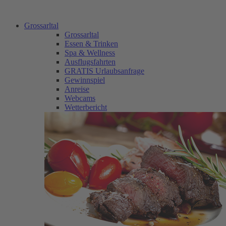
Grossarltal
Grossarltal
Essen & Trinken
Spa & Wellness
Ausflugsfahrten
GRATIS Urlaubsanfrage
Gewinnspiel
Anreise
Webcams
Wetterbericht