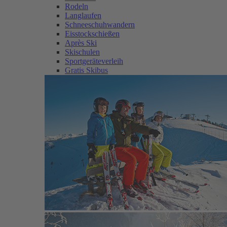
Rodeln
Langlaufen
Schneeschuhwandern
Eisstockschießen
Après Ski
Skischulen
Sportgeräteverleih
Gratis Skibus