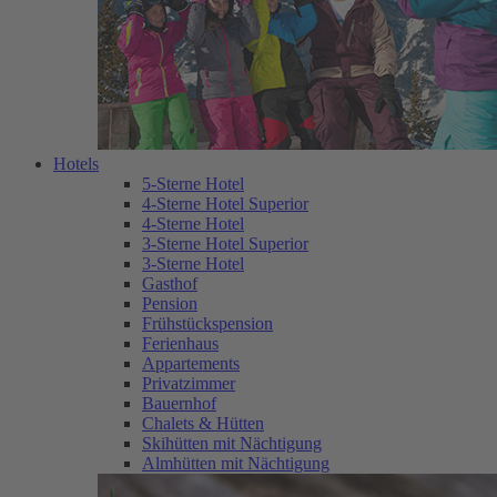
Hotels
5-Sterne Hotel
4-Sterne Hotel Superior
4-Sterne Hotel
3-Sterne Hotel Superior
3-Sterne Hotel
Gasthof
Pension
Frühstückspension
Ferienhaus
Appartements
Privatzimmer
Bauernhof
Chalets & Hütten
Skihütten mit Nächtigung
Almhütten mit Nächtigung