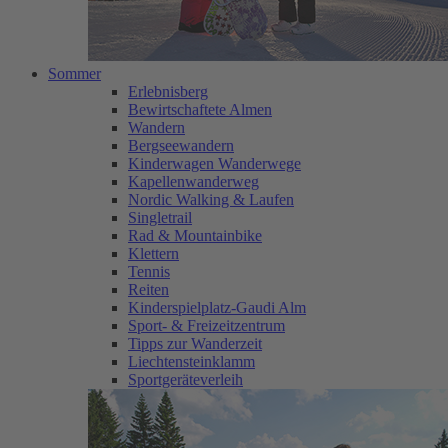
Sommer
Erlebnisberg
Bewirtschaftete Almen
Wandern
Bergseewandern
Kinderwagen Wanderwege
Kapellenwanderweg
Nordic Walking & Laufen
Singletrail
Rad & Mountainbike
Klettern
Tennis
Reiten
Kinderspielplatz-Gaudi Alm
Sport- & Freizeitzentrum
Tipps zur Wanderzeit
Liechtensteinklamm
Sportgeräteverleih