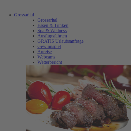
Grossarltal
Grossarltal
Essen & Trinken
Spa & Wellness
Ausflugsfahrten
GRATIS Urlaubsanfrage
Gewinnspiel
Anreise
Webcams
Wetterbericht