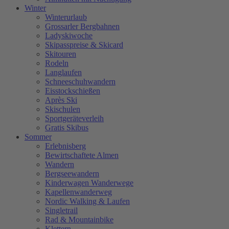
Winter
Winterurlaub
Grossarler Bergbahnen
Ladyskiwoche
Skipasspreise & Skicard
Skitouren
Rodeln
Langlaufen
Schneeschuhwandern
Eisstockschießen
Après Ski
Skischulen
Sportgeräteverleih
Gratis Skibus
Sommer
Erlebnisberg
Bewirtschaftete Almen
Wandern
Bergseewandern
Kinderwagen Wanderwege
Kapellenwanderweg
Nordic Walking & Laufen
Singletrail
Rad & Mountainbike
Klettern