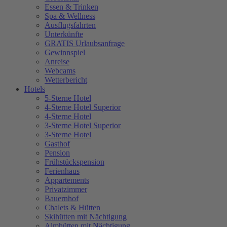
Essen & Trinken
Spa & Wellness
Ausflugsfahrten
Unterkünfte
GRATIS Urlaubsanfrage
Gewinnspiel
Anreise
Webcams
Wetterbericht
Hotels
5-Sterne Hotel
4-Sterne Hotel Superior
4-Sterne Hotel
3-Sterne Hotel Superior
3-Sterne Hotel
Gasthof
Pension
Frühstückspension
Ferienhaus
Appartements
Privatzimmer
Bauernhof
Chalets & Hütten
Skihütten mit Nächtigung
Almhütten mit Nächtigung