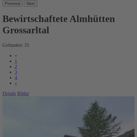
Previous
Next
Bewirtschaftete Almhütten
Grossarltal
Gefunden:
35
«
1
2
3
4
»
Details
Bilder