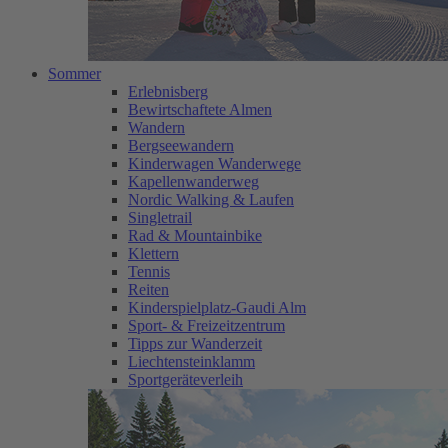
Sommer
Erlebnisberg
Bewirtschaftete Almen
Wandern
Bergseewandern
Kinderwagen Wanderwege
Kapellenwanderweg
Nordic Walking & Laufen
Singletrail
Rad & Mountainbike
Klettern
Tennis
Reiten
Kinderspielplatz-Gaudi Alm
Sport- & Freizeitzentrum
Tipps zur Wanderzeit
Liechtensteinklamm
Sportgeräteverleih