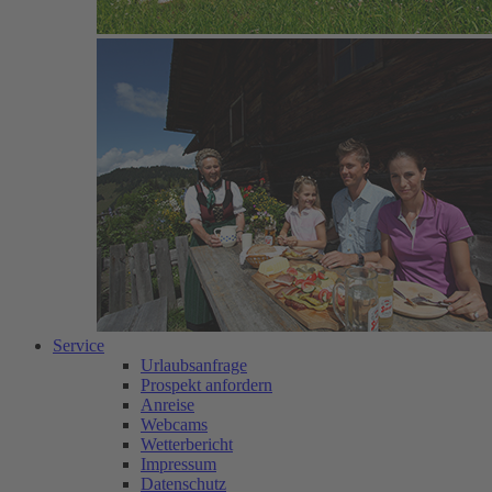
Service
Urlaubsanfrage
Prospekt anfordern
Anreise
Webcams
Wetterbericht
Impressum
Datenschutz