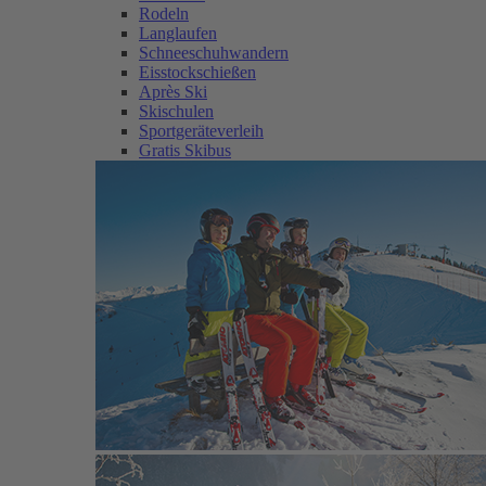
Rodeln
Langlaufen
Schneeschuhwandern
Eisstockschießen
Après Ski
Skischulen
Sportgeräteverleih
Gratis Skibus