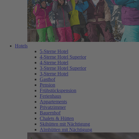
Hotels
5-Sterne Hotel
4-Sterne Hotel Superior
4-Sterne Hotel
3-Sterne Hotel Superior
3-Sterne Hotel
Gasthof
Pension
Frühstückspension
Ferienhaus
Appartements
Privatzimmer
Bauernhof
Chalets & Hütten
Skihütten mit Nächtigung
Almhütten mit Nächtigung