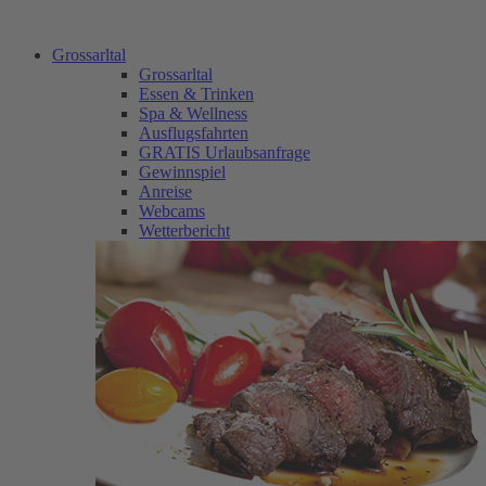
Grossarltal
Grossarltal
Essen & Trinken
Spa & Wellness
Ausflugsfahrten
GRATIS Urlaubsanfrage
Gewinnspiel
Anreise
Webcams
Wetterbericht