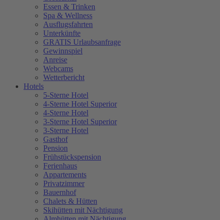
Essen & Trinken
Spa & Wellness
Ausflugsfahrten
Unterkünfte
GRATIS Urlaubsanfrage
Gewinnspiel
Anreise
Webcams
Wetterbericht
Hotels
5-Sterne Hotel
4-Sterne Hotel Superior
4-Sterne Hotel
3-Sterne Hotel Superior
3-Sterne Hotel
Gasthof
Pension
Frühstückspension
Ferienhaus
Appartements
Privatzimmer
Bauernhof
Chalets & Hütten
Skihütten mit Nächtigung
Almhütten mit Nächtigung