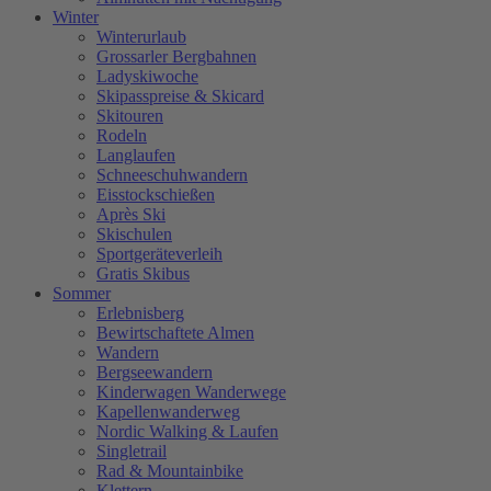
Winter
Winterurlaub
Grossarler Bergbahnen
Ladyskiwoche
Skipasspreise & Skicard
Skitouren
Rodeln
Langlaufen
Schneeschuhwandern
Eisstockschießen
Après Ski
Skischulen
Sportgeräteverleih
Gratis Skibus
Sommer
Erlebnisberg
Bewirtschaftete Almen
Wandern
Bergseewandern
Kinderwagen Wanderwege
Kapellenwanderweg
Nordic Walking & Laufen
Singletrail
Rad & Mountainbike
Klettern