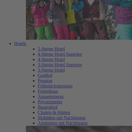
Hotels
5-Sterne Hotel
4-Sterne Hotel Superior
4-Sterne Hotel
3-Sterne Hotel Superior
3-Sterne Hotel
Gasthof
Pension
Frühstückspension
Ferienhaus
Appartements
Privatzimmer
Bauernhof
Chalets & Hütten
Skihütten mit Nächtigung
Almhütten mit Nächtigung