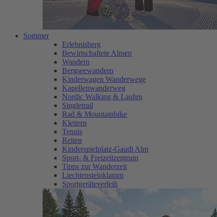
Sommer
Erlebnisberg
Bewirtschaftete Almen
Wandern
Bergseewandern
Kinderwagen Wanderwege
Kapellenwanderweg
Nordic Walking & Laufen
Singletrail
Rad & Mountainbike
Klettern
Tennis
Reiten
Kinderspielplatz-Gaudi Alm
Sport- & Freizeitzentrum
Tipps zur Wanderzeit
Liechtensteinklamm
Sportgeräteverleih