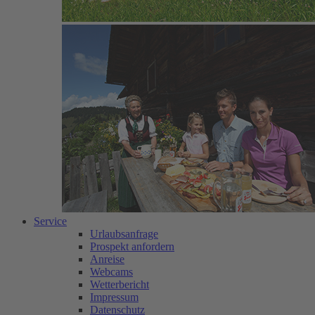
Service
Urlaubsanfrage
Prospekt anfordern
Anreise
Webcams
Wetterbericht
Impressum
Datenschutz