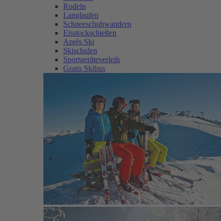
Rodeln
Langlaufen
Schneeschuhwandern
Eisstockschießen
Après Ski
Skischulen
Sportgeräteverleih
Gratis Skibus