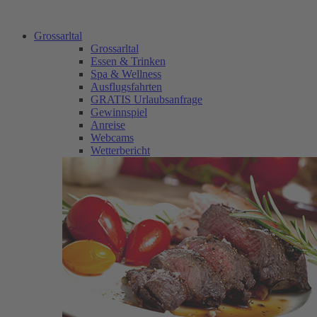
Grossarltal
Grossarltal
Essen & Trinken
Spa & Wellness
Ausflugsfahrten
GRATIS Urlaubsanfrage
Gewinnspiel
Anreise
Webcams
Wetterbericht