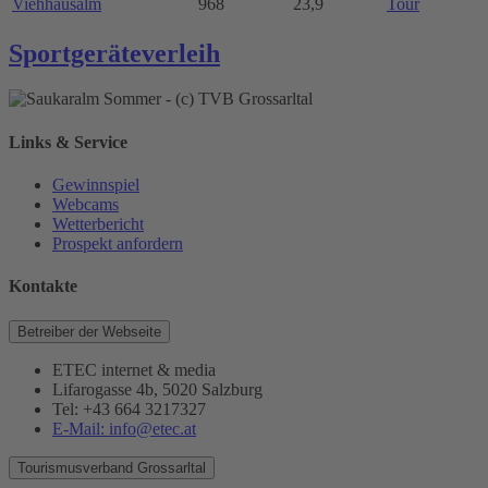
Viehhausalm
968
23,9
Tour
Sportgeräteverleih
Links & Service
Gewinnspiel
Webcams
Wetterbericht
Prospekt anfordern
Kontakte
Betreiber der Webseite
ETEC internet & media
Lifarogasse 4b, 5020 Salzburg
Tel: +43 664 3217327
E-Mail: info@etec.at
Tourismusverband Grossarltal