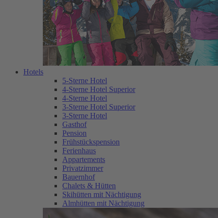
Hotels
5-Sterne Hotel
4-Sterne Hotel Superior
4-Sterne Hotel
3-Sterne Hotel Superior
3-Sterne Hotel
Gasthof
Pension
Frühstückspension
Ferienhaus
Appartements
Privatzimmer
Bauernhof
Chalets & Hütten
Skihütten mit Nächtigung
Almhütten mit Nächtigung