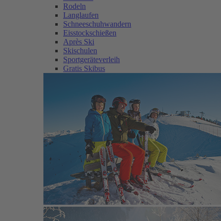
Rodeln
Langlaufen
Schneeschuhwandern
Eisstockschießen
Après Ski
Skischulen
Sportgeräteverleih
Gratis Skibus