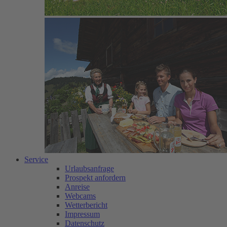
Service
Urlaubsanfrage
Prospekt anfordern
Anreise
Webcams
Wetterbericht
Impressum
Datenschutz