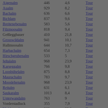
Aigenalm
446
4,6
Tour
Aualm
929
8,2
Tour
Bachalm
636
6,6
Tour
Bichlam
837
9,6
Tour
Breitenebenalm
583
5,6
Tour
Filzmoosalm
818
9,4
Tour
Geßleggbauer
410
21,8
Tour
Grosswildalm
941
10,1
Tour
Hallmoosalm
644
10,7
Tour
Harbachalm
654
7,3
Tour
Hirschgrubenalm
533
5
Tour
Igltalalm
968
23,9
Tour
Karseggalm
766
9,8
Tour
Loosbühelalm
875
8,8
Tour
Maurachalm
783
9,7
Tour
Mooslehenalm
968
23,9
Tour
Reitalm
631
6,1
Tour
Saukaralm
1013
8,4
Tour
Unterwandalm
763
9
Tour
Vorderstadluck
355
7,9
Tour