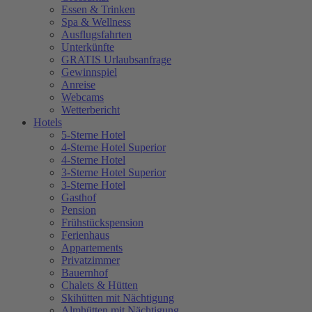
Essen & Trinken
Spa & Wellness
Ausflugsfahrten
Unterkünfte
GRATIS Urlaubsanfrage
Gewinnspiel
Anreise
Webcams
Wetterbericht
Hotels
5-Sterne Hotel
4-Sterne Hotel Superior
4-Sterne Hotel
3-Sterne Hotel Superior
3-Sterne Hotel
Gasthof
Pension
Frühstückspension
Ferienhaus
Appartements
Privatzimmer
Bauernhof
Chalets & Hütten
Skihütten mit Nächtigung
Almhütten mit Nächtigung