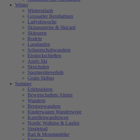
Winter
Winterurlaub
Grossarler Bergbahnen
Ladyskiwoche
Skipasspreise & Skicard
Skitouren
Rodeln
Langlaufen
Schneeschuhwandern
Eisstockschießen
Après Ski
Skischulen
Sportgeräteverleih
Gratis Skibus
Sommer
Erlebnisberg
Bewirtschaftete Almen
Wandern
Bergseewandern
Kinderwagen Wanderwege
Kapellenwanderweg
Nordic Walking & Laufen
Singletrail
Rad & Mountainbike
Klettern