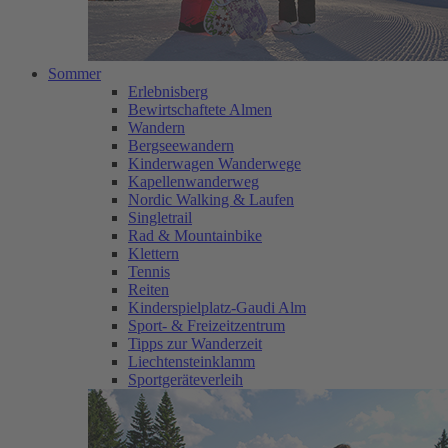
Sommer
Erlebnisberg
Bewirtschaftete Almen
Wandern
Bergseewandern
Kinderwagen Wanderwege
Kapellenwanderweg
Nordic Walking & Laufen
Singletrail
Rad & Mountainbike
Klettern
Tennis
Reiten
Kinderspielplatz-Gaudi Alm
Sport- & Freizeitzentrum
Tipps zur Wanderzeit
Liechtensteinklamm
Sportgeräteverleih