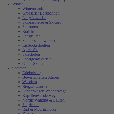
Winter
Winterurlaub
Grossarler Bergbahnen
Ladyskiwoche
Skipasspreise & Skicard
Skitouren
Rodeln
Langlaufen
Schneeschuhwandern
Eisstockschießen
Après Ski
Skischulen
Sportgeräteverleih
Gratis Skibus
Sommer
Erlebnisberg
Bewirtschaftete Almen
Wandern
Bergseewandern
Kinderwagen Wanderwege
Kapellenwanderweg
Nordic Walking & Laufen
Singletrail
Rad & Mountainbike
Klettern