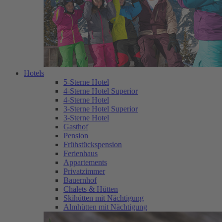
Hotels
5-Sterne Hotel
4-Sterne Hotel Superior
4-Sterne Hotel
3-Sterne Hotel Superior
3-Sterne Hotel
Gasthof
Pension
Frühstückspension
Ferienhaus
Appartements
Privatzimmer
Bauernhof
Chalets & Hütten
Skihütten mit Nächtigung
Almhütten mit Nächtigung