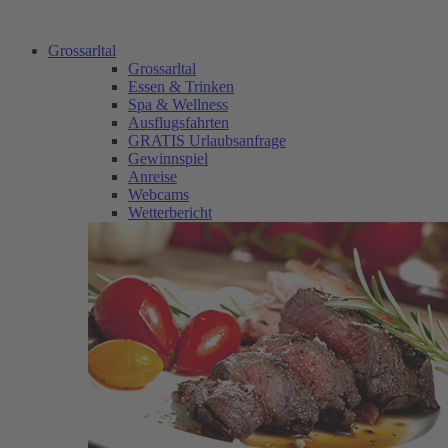
Grossarltal
Grossarltal
Essen & Trinken
Spa & Wellness
Ausflugsfahrten
GRATIS Urlaubsanfrage
Gewinnspiel
Anreise
Webcams
Wetterbericht