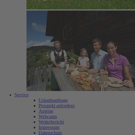
Service
Urlaubsanfrage
Prospekt anfordern
Anreise
Webcams
Wetterbericht
Impressum
Datenschutz