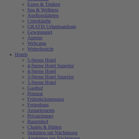
Essen & Trinken
Spa & Wellness
Ausflugsfahrten
Unterkünfte
GRATIS Urlaubsanfrage
Gewinnspiel
Anreise
Webcams
Wetterbericht
Hotels
5-Sterne Hotel
4-Sterne Hotel Superior
4-Sterne Hotel
3-Sterne Hotel Superior
3-Sterne Hotel
Gasthof
Pension
Frühstückspension
Ferienhaus
Appartements
Privatzimmer
Bauernhof
Chalets & Hütten
Skihütten mit Nächtigung
Almhütten mit Nächtigung