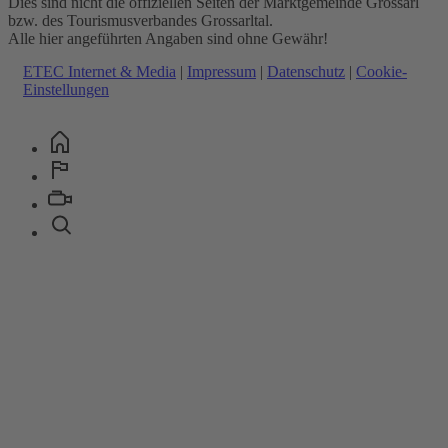
Dies sind nicht die offiziellen Seiten der Marktgemeinde Grossarl
bzw. des Tourismusverbandes Grossarltal.
Alle hier angeführten Angaben sind ohne Gewähr!
ETEC Internet & Media
|
Impressum
|
Datenschutz
|
Cookie-
Einstellungen