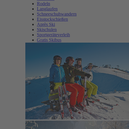
Rodeln
Langlaufen
Schneeschuhwandern
Eisstockschießen
Après Ski
Skischulen
Sportgeräteverleih
Gratis Skibus