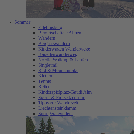
Sommer
Erlebnisberg
Bewirtschaftete Almen
Wandern
Bergseewandern
Kinderwagen Wanderwege
Kapellenwanderweg
Nordic Walking & Laufen
Singletrail
Rad & Mountainbike
Klettern
Tennis
Reiten
Kinderspielplatz-Gaudi Alm
Sport- & Freizeitzentrum
Tipps zur Wanderzeit
Liechtensteinklamm
Sportgeräteverleih