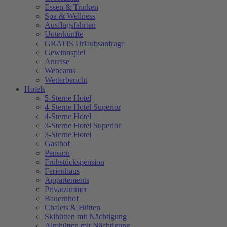
Essen & Trinken
Spa & Wellness
Ausflugsfahrten
Unterkünfte
GRATIS Urlaubsanfrage
Gewinnspiel
Anreise
Webcams
Wetterbericht
Hotels
5-Sterne Hotel
4-Sterne Hotel Superior
4-Sterne Hotel
3-Sterne Hotel Superior
3-Sterne Hotel
Gasthof
Pension
Frühstückspension
Ferienhaus
Appartements
Privatzimmer
Bauernhof
Chalets & Hütten
Skihütten mit Nächtigung
Almhütten mit Nächtigung