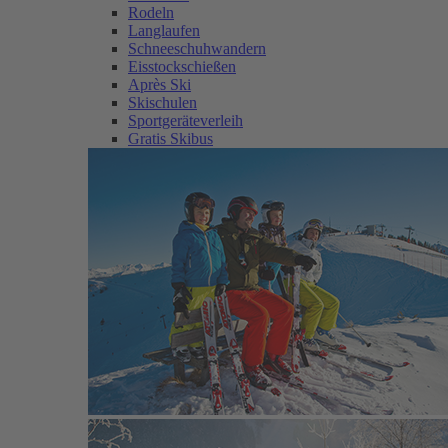
Rodeln
Langlaufen
Schneeschuhwandern
Eisstockschießen
Après Ski
Skischulen
Sportgeräteverleih
Gratis Skibus