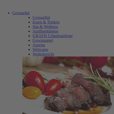
Grossarltal
Grossarltal
Essen & Trinken
Spa & Wellness
Ausflugsfahrten
GRATIS Urlaubsanfrage
Gewinnspiel
Anreise
Webcams
Wetterbericht