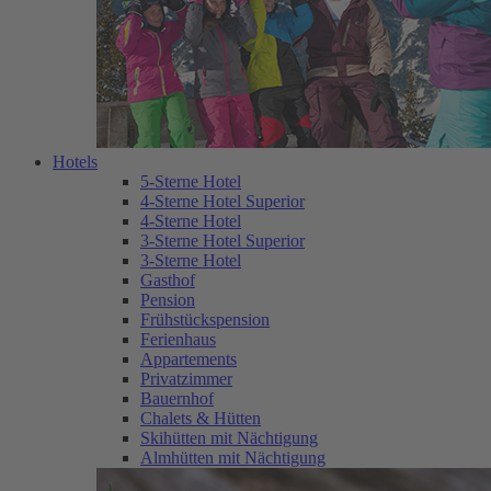
Hotels
5-Sterne Hotel
4-Sterne Hotel Superior
4-Sterne Hotel
3-Sterne Hotel Superior
3-Sterne Hotel
Gasthof
Pension
Frühstückspension
Ferienhaus
Appartements
Privatzimmer
Bauernhof
Chalets & Hütten
Skihütten mit Nächtigung
Almhütten mit Nächtigung