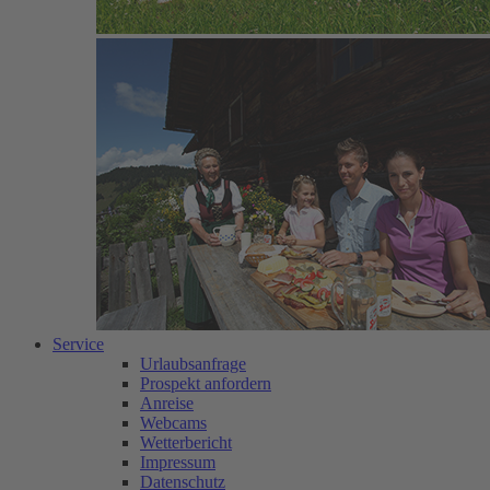
Service
Urlaubsanfrage
Prospekt anfordern
Anreise
Webcams
Wetterbericht
Impressum
Datenschutz