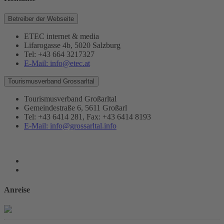
Betreiber der Webseite
ETEC internet & media
Lifarogasse 4b, 5020 Salzburg
Tel: +43 664 3217327
E-Mail: info@etec.at
Tourismusverband Grossarltal
Tourismusverband Großarltal
Gemeindestraße 6, 5611 Großarl
Tel: +43 6414 281, Fax: +43 6414 8193
E-Mail: info@grossarltal.info
Anreise