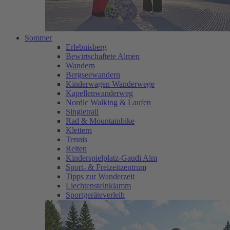
Sommer
Erlebnisberg
Bewirtschaftete Almen
Wandern
Bergseewandern
Kinderwagen Wanderwege
Kapellenwanderweg
Nordic Walking & Laufen
Singletrail
Rad & Mountainbike
Klettern
Tennis
Reiten
Kinderspielplatz-Gaudi Alm
Sport- & Freizeitzentrum
Tipps zur Wanderzeit
Liechtensteinklamm
Sportgeräteverleih