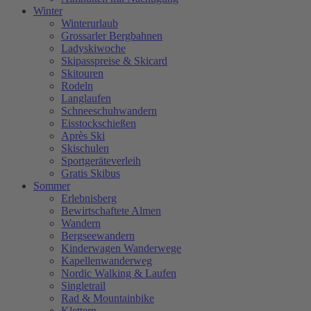
Winter
Winterurlaub
Grossarler Bergbahnen
Ladyskiwoche
Skipasspreise & Skicard
Skitouren
Rodeln
Langlaufen
Schneeschuhwandern
Eisstockschießen
Après Ski
Skischulen
Sportgeräteverleih
Gratis Skibus
Sommer
Erlebnisberg
Bewirtschaftete Almen
Wandern
Bergseewandern
Kinderwagen Wanderwege
Kapellenwanderweg
Nordic Walking & Laufen
Singletrail
Rad & Mountainbike
Klettern