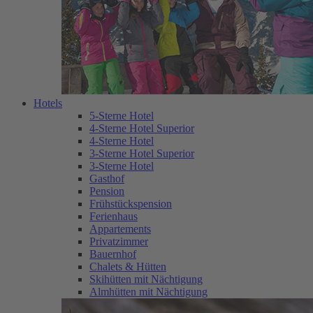
Hotels
5-Sterne Hotel
4-Sterne Hotel Superior
4-Sterne Hotel
3-Sterne Hotel Superior
3-Sterne Hotel
Gasthof
Pension
Frühstückspension
Ferienhaus
Appartements
Privatzimmer
Bauernhof
Chalets & Hütten
Skihütten mit Nächtigung
Almhütten mit Nächtigung