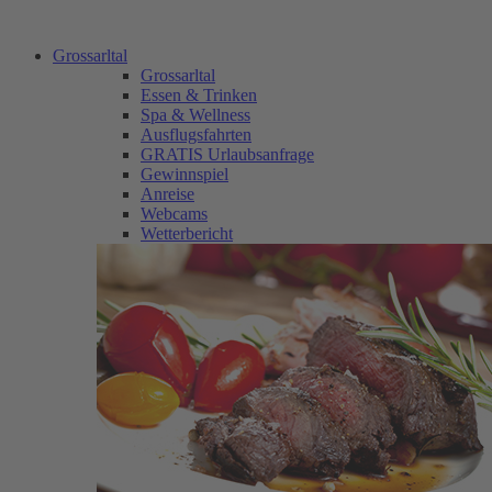
Grossarltal
Grossarltal
Essen & Trinken
Spa & Wellness
Ausflugsfahrten
GRATIS Urlaubsanfrage
Gewinnspiel
Anreise
Webcams
Wetterbericht