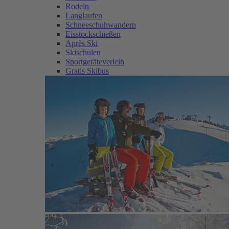
Rodeln
Langlaufen
Schneeschuhwandern
Eisstockschießen
Après Ski
Skischulen
Sportgeräteverleih
Gratis Skibus