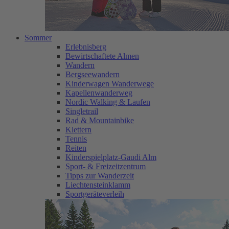
Sommer
Erlebnisberg
Bewirtschaftete Almen
Wandern
Bergseewandern
Kinderwagen Wanderwege
Kapellenwanderweg
Nordic Walking & Laufen
Singletrail
Rad & Mountainbike
Klettern
Tennis
Reiten
Kinderspielplatz-Gaudi Alm
Sport- & Freizeitzentrum
Tipps zur Wanderzeit
Liechtensteinklamm
Sportgeräteverleih